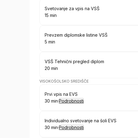
Rezervirajte
Svetovanje za vpis na VSŠ
15 min
.
Trajanje
:
Rezervirajte
Prevzem diplomske listine VSŠ
5 min
.
Trajanje
:
Rezervirajte
VSŠ Tehnični pregled diplom
20 min
.
Trajanje
:
VISOKOŠOLSKO SREDIŠČE
Rezervirajte
Prvi vpis na EVS
30 min
·
Podrobnosti
.
Trajanje
:
Rezervirajte
Individualno svetovanje na šoli EVS
30 min
·
Podrobnosti
.
Trajanje
: