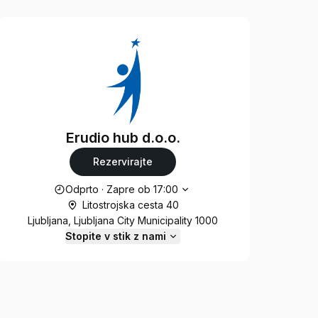
Erudio hub d.o.o.
Rezervirajte
Delovni čas
Odprto
·
Zapre ob
17:00
Litostrojska cesta 40
Ljubljana, Ljubljana City Municipality 1000
Stopite v stik z nami