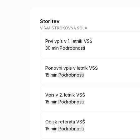
Erudio hub d.o.o.
Storitev
VIŠJA STROKOVNA ŠOLA
Rezervirajte
Prvi vpis v 1. letnik VSŠ
30 min
·
Podrobnosti
.
Trajanje
:
Rezervirajte
Ponovni vpis v letnik VSŠ
15 min
·
Podrobnosti
.
Trajanje
:
Rezervirajte
Vpis v 2. letnik VSŠ
15 min
·
Podrobnosti
.
Trajanje
:
Rezervirajte
Obisk referata VSŠ
15 min
·
Podrobnosti
.
Trajanje
: