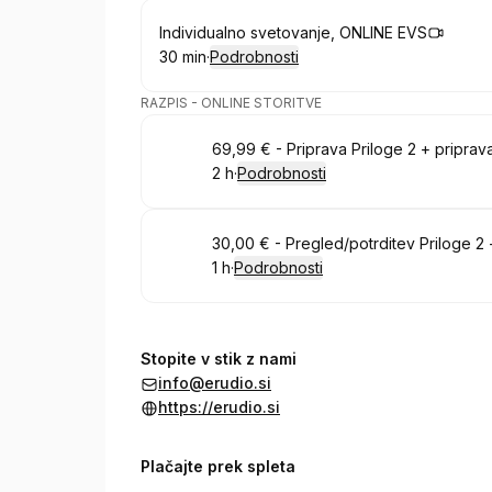
Rezervirajte
Individualno svetovanje, ONLINE EVS
30 min
·
Podrobnosti
.
Trajanje
:
RAZPIS - ONLINE STORITVE
Rezervirajte
69,99 € - Priprava Priloge 2 + priprav
2 h
·
Podrobnosti
.
Trajanje
:
Rezervirajte
30,00 € - Pregled/potrditev Priloge 2
1 h
·
Podrobnosti
.
Trajanje
:
Stopite v stik z nami
info@erudio.si
https://erudio.si
Plačajte prek spleta