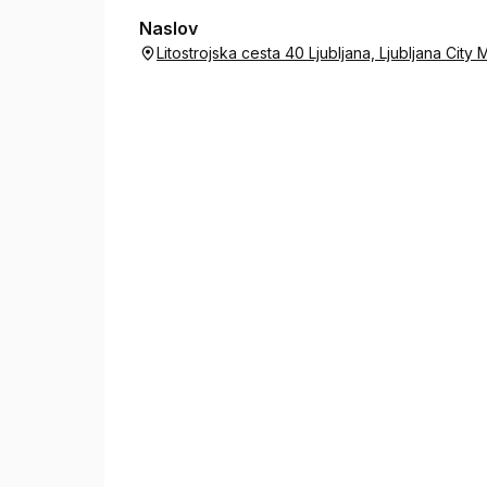
Naslov
Litostrojska cesta 40 Ljubljana, Ljubljana City 